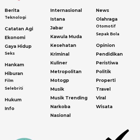
Berita
Internasional
News
Teknologi
Istana
Olahraga
Otomotif
Jabar
Catatan Agi
Sepak Bola
Kawula Muda
Ekonomi
Kesehatan
Opinion
Gaya Hidup
Seks
Kriminal
Pendidikan
Kuliner
Peristiwa
Hankam
Metropolitan
Politik
Hiburan
Motogp
Properti
Film
Selebriti
Musik
Travel
Musik Trending
Viral
Hukum
Narkoba
Wisata
Info
Nasional