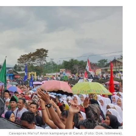
Cawapres Ma'ruf Amin kampanye di Garut. (Foto: Dok. Istimewa).