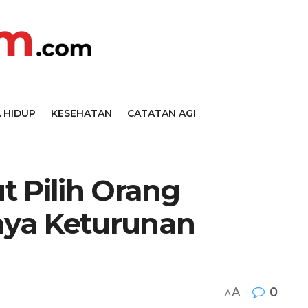
 HIDUP
KESEHATAN
CATATAN AGI
t Pilih Orang
Saya Keturunan
A
0
A