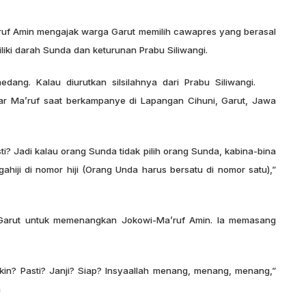
f Amin mengajak warga Garut memilih cawapres yang berasal
iki darah Sunda dan keturunan Prabu Siliwangi.
dang. Kalau diurutkan silsilahnya dari Prabu Siliwangi.
jar Ma’ruf saat berkampanye di Lapangan Cihuni, Garut, Jawa
i? Jadi kalau orang Sunda tidak pilih orang Sunda, kabina-bina
ahiji di nomor hiji (Orang Unda harus bersatu di nomor satu),”
 Garut untuk memenangkan Jokowi-Ma’ruf Amin. Ia memasang
in? Pasti? Janji? Siap? Insyaallah menang, menang, menang,”
m