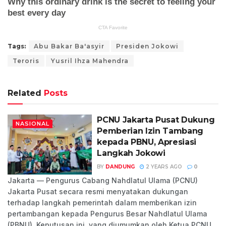
Tags:
Abu Bakar Ba'asyir
Presiden Jokowi
Teroris
Yusril Ihza Mahendra
Related
Posts
PCNU Jakarta Pusat Dukung
NASIONAL
Pemberian Izin Tambang
kepada PBNU, Apresiasi
Langkah Jokowi
BY
DANDUNG
2 YEARS AGO
0
Jakarta — Pengurus Cabang Nahdlatul Ulama (PCNU)
Jakarta Pusat secara resmi menyatakan dukungan
terhadap langkah pemerintah dalam memberikan izin
pertambangan kepada Pengurus Besar Nahdlatul Ulama
(PBNU). Keputusan ini, yang diumumkan oleh Ketua PCNU