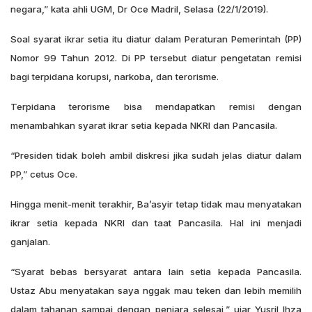
negara,” kata ahli UGM, Dr Oce Madril, Selasa (22/1/2019).
Soal syarat ikrar setia itu diatur dalam Peraturan Pemerintah (PP)
Nomor 99 Tahun 2012. Di PP tersebut diatur pengetatan remisi
bagi terpidana korupsi, narkoba, dan terorisme.
Terpidana terorisme bisa mendapatkan remisi dengan
menambahkan syarat ikrar setia kepada NKRI dan Pancasila.
“Presiden tidak boleh ambil diskresi jika sudah jelas diatur dalam
PP,” cetus Oce.
Hingga menit-menit terakhir, Ba’asyir tetap tidak mau menyatakan
ikrar setia kepada NKRI dan taat Pancasila. Hal ini menjadi
ganjalan.
“Syarat bebas bersyarat antara lain setia kepada Pancasila.
Ustaz Abu menyatakan saya nggak mau teken dan lebih memilih
dalam tahanan sampai dengan penjara selesai,” ujar Yusril Ihza