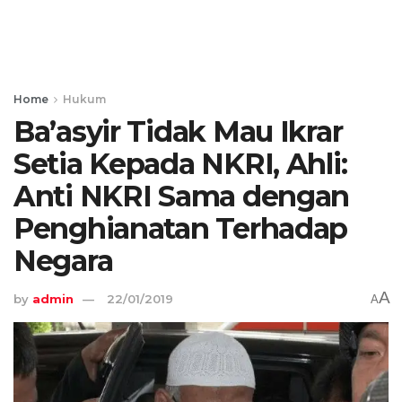
Home
Hukum
Ba’asyir Tidak Mau Ikrar
Setia Kepada NKRI, Ahli:
Anti NKRI Sama dengan
Penghianatan Terhadap
Negara
A
by
admin
22/01/2019
A