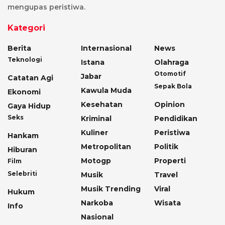
mengupas peristiwa.
Kategori
Berita
Internasional
News
Teknologi
Istana
Olahraga
Otomotif
Jabar
Catatan Agi
Sepak Bola
Kawula Muda
Ekonomi
Kesehatan
Opinion
Gaya Hidup
Seks
Kriminal
Pendidikan
Kuliner
Peristiwa
Hankam
Metropolitan
Politik
Hiburan
Motogp
Properti
Film
Selebriti
Musik
Travel
Musik Trending
Viral
Hukum
Narkoba
Wisata
Info
Nasional