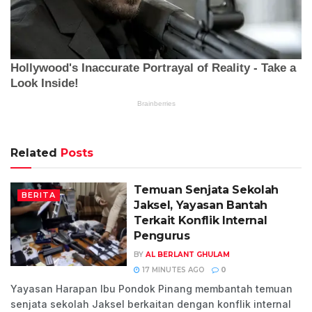
Related
Posts
Temuan Senjata Sekolah
BERITA
Jaksel, Yayasan Bantah
Terkait Konflik Internal
Pengurus
BY
AL BERLANT GHULAM
17 MINUTES AGO
0
Yayasan Harapan Ibu Pondok Pinang membantah temuan
senjata sekolah Jaksel berkaitan dengan konflik internal