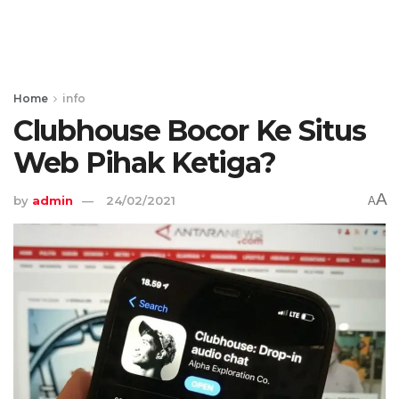
Home
info
Clubhouse Bocor Ke Situs
Web Pihak Ketiga?
A
by
admin
24/02/2021
A