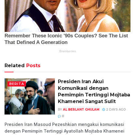
Related
Posts
Presiden Iran Akui
BERITA
Komunikasi dengan
Pemimpin Tertinggi Mojtaba
Khamenei Sangat Sulit
BY
AL BERLANT GHULAM
2 DAYS AGO
0
Presiden Iran Masoud Pezeshkian mengakui komunikasi
dengan Pemimpin Tertinggi Ayatollah Mojtaba Khamenei