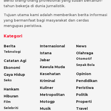
Berisi orang-orang profesional yang sudah bertahun-
tahun bekerja di dunia jurnalistik.
Tujuan utama kami adalah memberikan berita informasi
yang bermanfaat bagi masyarakat dan cerdas
mengupas peristiwa.
Kategori
Berita
Internasional
News
Teknologi
Istana
Olahraga
Otomotif
Jabar
Catatan Agi
Sepak Bola
Kawula Muda
Ekonomi
Kesehatan
Opinion
Gaya Hidup
Seks
Kriminal
Pendidikan
Kuliner
Peristiwa
Hankam
Metropolitan
Politik
Hiburan
Motogp
Properti
Film
Selebriti
Musik
Travel