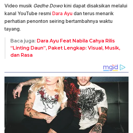
Video musik
Gedhe Dowo
kini dapat disaksikan melalui
kanal YouTube resmi
Dara Ayu
dan terus menarik
perhatian penonton seiring bertambahnya waktu
tayang.
Baca juga:
Dara Ayu Feat Nabila Cahya Rilis
“Linting Daun”, Paket Lengkap: Visual, Musik,
dan Rasa