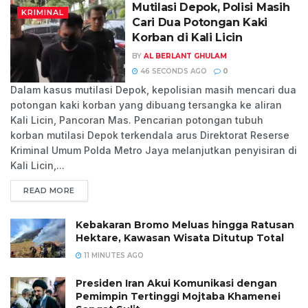
Mutilasi Depok, Polisi Masih
KRIMINAL
Cari Dua Potongan Kaki
Korban di Kali Licin
BY
AL BERLANT GHULAM
46 SECONDS AGO
0
Dalam kasus mutilasi Depok, kepolisian masih mencari dua
potongan kaki korban yang dibuang tersangka ke aliran
Kali Licin, Pancoran Mas. Pencarian potongan tubuh
korban mutilasi Depok terkendala arus Direktorat Reserse
Kriminal Umum Polda Metro Jaya melanjutkan penyisiran di
Kali Licin,...
READ MORE
Kebakaran Bromo Meluas hingga Ratusan
Hektare, Kawasan Wisata Ditutup Total
11 MINUTES AGO
Presiden Iran Akui Komunikasi dengan
Pemimpin Tertinggi Mojtaba Khamenei