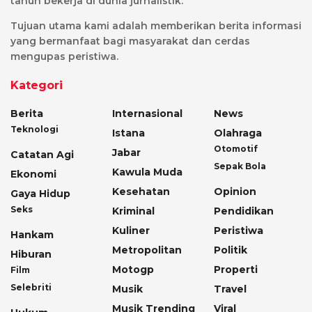
tahun bekerja di dunia jurnalistik.
Tujuan utama kami adalah memberikan berita informasi
yang bermanfaat bagi masyarakat dan cerdas
mengupas peristiwa.
Kategori
Berita
Internasional
News
Teknologi
Istana
Olahraga
Otomotif
Jabar
Catatan Agi
Sepak Bola
Kawula Muda
Ekonomi
Kesehatan
Opinion
Gaya Hidup
Seks
Kriminal
Pendidikan
Kuliner
Peristiwa
Hankam
Metropolitan
Politik
Hiburan
Motogp
Properti
Film
Selebriti
Musik
Travel
Musik Trending
Viral