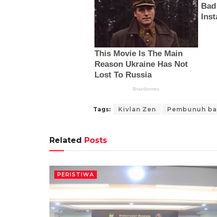
Tags:
Kivlan Zen
Pembunuh ba
Related
Posts
PERISTIWA