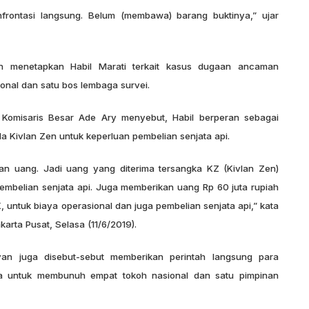
frontasi langsung. Belum (membawa) barang buktinya,” ujar
dan menetapkan Habil Marati terkait kasus dugaan ancaman
nal dan satu bos lembaga survei.
Komisaris Besar Ade Ary menyebut, Habil berperan sebagai
a Kivlan Zen untuk keperluan pembelian senjata api.
n uang. Jadi uang yang diterima tersangka KZ (Kivlan Zen)
embelian senjata api. Juga memberikan uang Rp 60 juta rupiah
, untuk biaya operasional dan juga pembelian senjata api,” kata
arta Pusat, Selasa (11/6/2019).
van juga disebut-sebut memberikan perintah langsung para
ta untuk membunuh empat tokoh nasional dan satu pimpinan