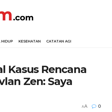
 HIDUP
KESEHATAN
CATATAN AGI
oal Kasus Rencana
lan Zen: Saya
A
0
A