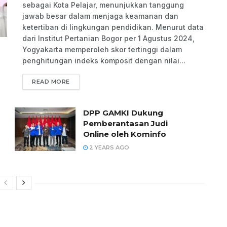
sebagai Kota Pelajar, menunjukkan tanggung
jawab besar dalam menjaga keamanan dan
ketertiban di lingkungan pendidikan. Menurut data
dari Institut Pertanian Bogor per 1 Agustus 2024,
Yogyakarta memperoleh skor tertinggi dalam
penghitungan indeks komposit dengan nilai...
READ MORE
DPP GAMKI Dukung
Pemberantasan Judi
Online oleh Kominfo
2 YEARS AGO