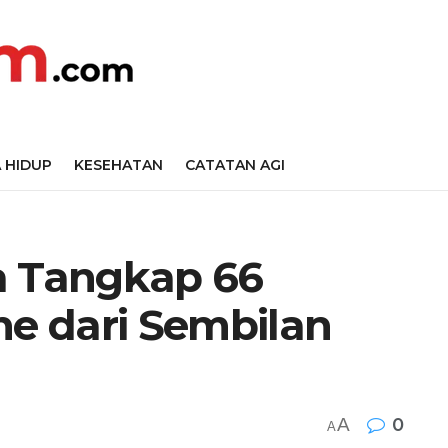
 HIDUP
KESEHATAN
CATATAN AGI
a Tangkap 66
ne dari Sembilan
A
0
A