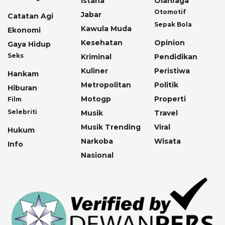
Istana
Olahraga
Otomotif
Jabar
Catatan Agi
Sepak Bola
Kawula Muda
Ekonomi
Kesehatan
Opinion
Gaya Hidup
Seks
Kriminal
Pendidikan
Kuliner
Peristiwa
Hankam
Metropolitan
Politik
Hiburan
Motogp
Properti
Film
Selebriti
Musik
Travel
Musik Trending
Viral
Hukum
Narkoba
Wisata
Info
Nasional