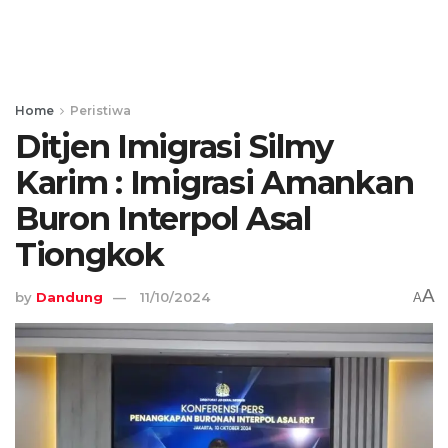
Home
Peristiwa
Ditjen Imigrasi Silmy
Karim : Imigrasi Amankan
Buron Interpol Asal
Tiongkok
A
by
Dandung
11/10/2024
A