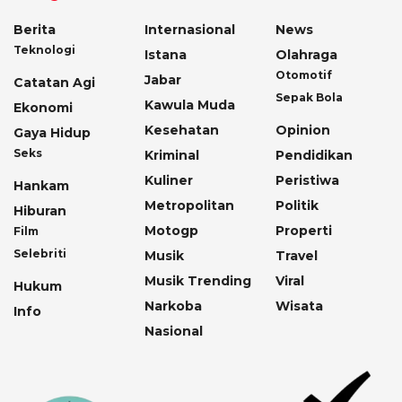
Berita
Internasional
News
Teknologi
Istana
Olahraga
Otomotif
Jabar
Catatan Agi
Sepak Bola
Kawula Muda
Ekonomi
Kesehatan
Opinion
Gaya Hidup
Seks
Kriminal
Pendidikan
Kuliner
Peristiwa
Hankam
Metropolitan
Politik
Hiburan
Motogp
Properti
Film
Selebriti
Musik
Travel
Musik Trending
Viral
Hukum
Narkoba
Wisata
Info
Nasional