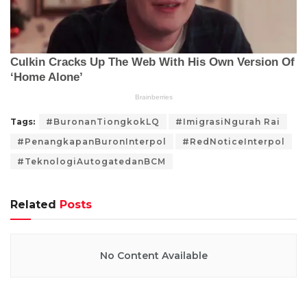
Tags:
#BuronanTiongkokLQ
#ImigrasiNgurah Rai
#PenangkapanBuronInterpol
#RedNoticeInterpol
#TeknologiAutogatedanBCM
Related
Posts
No Content Available