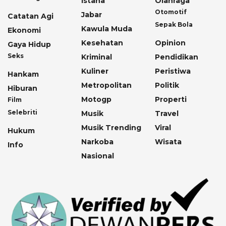
Istana
Olahraga
Otomotif
Jabar
Catatan Agi
Sepak Bola
Kawula Muda
Ekonomi
Kesehatan
Opinion
Gaya Hidup
Seks
Kriminal
Pendidikan
Kuliner
Peristiwa
Hankam
Metropolitan
Politik
Hiburan
Motogp
Properti
Film
Selebriti
Musik
Travel
Musik Trending
Viral
Hukum
Narkoba
Wisata
Info
Nasional