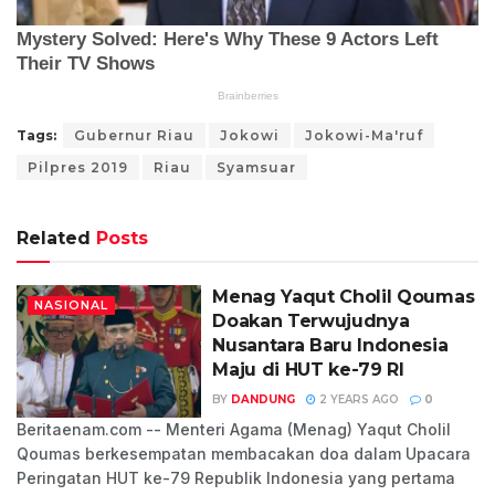
Tags:
Gubernur Riau
Jokowi
Jokowi-Ma'ruf
Pilpres 2019
Riau
Syamsuar
Related
Posts
Menag Yaqut Cholil Qoumas
NASIONAL
Doakan Terwujudnya
Nusantara Baru Indonesia
Maju di HUT ke-79 RI
BY
DANDUNG
2 YEARS AGO
0
Beritaenam.com -- Menteri Agama (Menag) Yaqut Cholil
Qoumas berkesempatan membacakan doa dalam Upacara
Peringatan HUT ke-79 Republik Indonesia yang pertama