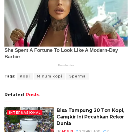
Tags:
Kopi
Minum kopi
Sperma
Related
Posts
Bisa Tampung 20 Ton Kopi,
INTERNASIONAL
Cangkir Ini Pecahkan Rekor
Dunia
BY
ADMIN
7 YEARS AGO
0