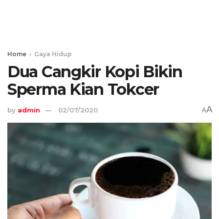
Home
Gaya Hidup
Dua Cangkir Kopi Bikin
Sperma Kian Tokcer
A
by
admin
02/07/2020
A