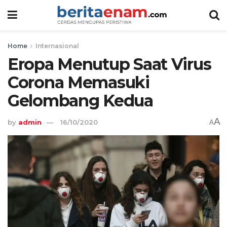
Home
Internasional
Eropa Menutup Saat Virus
Corona Memasuki
Gelombang Kedua
A
by
admin
16/10/2020
A