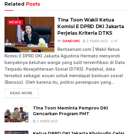
Related
Posts
Tina Toon Wakil Ketua
NEWS
Komisi E DPRD DKI Jakarta
Perjelas Kriteria DTKS
BY
DANDUNG
2 YEARS AGO
0
Beritaenam.com | Wakil Ketua
Komisi E DPRD DKI Jakarta Agustina Hermato menyoroti
banyaknya keluhan warga yang sulit terverifikasi di Data
Terpadu Kesejahteraan Sosial (DTKS). Padahal, data
tersebut sebagai acuan untuk mendapat bantuan sosial
(Bansos). Oleh karena itu, politisi perempuan yang...
READ MORE
Tina Toon Meminta Pemprov DKI
Gencarkan Program PMT
2 YEARS AGO
Ketua DPRD DKI Jakarta Khoirudin Gelar