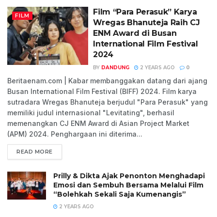
Film “Para Perasuk” Karya
FILM
Wregas Bhanuteja Raih CJ
ENM Award di Busan
International Film Festival
2024
BY
DANDUNG
2 YEARS AGO
0
Beritaenam.com | Kabar membanggakan datang dari ajang
Busan International Film Festival (BIFF) 2024. Film karya
sutradara Wregas Bhanuteja berjudul "Para Perasuk" yang
memiliki judul internasional "Levitating", berhasil
memenangkan CJ ENM Award di Asian Project Market
(APM) 2024. Penghargaan ini diterima...
READ MORE
Prilly & Dikta Ajak Penonton Menghadapi
Emosi dan Sembuh Bersama Melalui Film
“Bolehkah Sekali Saja Kumenangis”
2 YEARS AGO