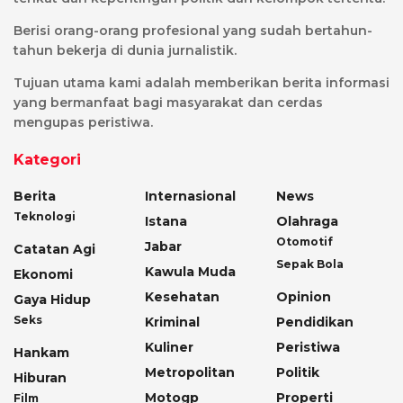
Berisi orang-orang profesional yang sudah bertahun-
tahun bekerja di dunia jurnalistik.
Tujuan utama kami adalah memberikan berita informasi
yang bermanfaat bagi masyarakat dan cerdas
mengupas peristiwa.
Kategori
Berita
Internasional
News
Teknologi
Istana
Olahraga
Otomotif
Jabar
Catatan Agi
Sepak Bola
Kawula Muda
Ekonomi
Kesehatan
Opinion
Gaya Hidup
Seks
Kriminal
Pendidikan
Kuliner
Peristiwa
Hankam
Metropolitan
Politik
Hiburan
Motogp
Properti
Film