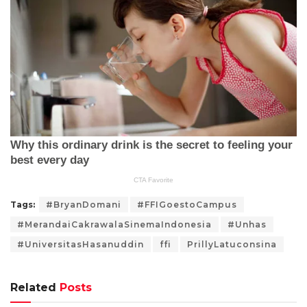
Tags:
#BryanDomani
#FFIGoestoCampus
#MerandaiCakrawalaSinemaIndonesia
#Unhas
#UniversitasHasanuddin
ffi
PrillyLatuconsina
Related
Posts