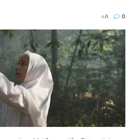
A
0
A