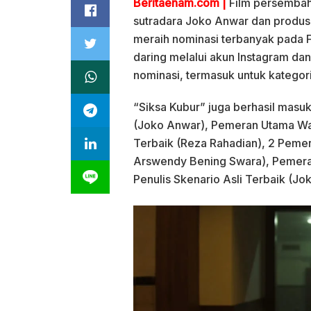
Beritaenam.com |
Film persembah
sutradara Joko Anwar dan produse
meraih nominasi terbanyak pada F
daring melalui akun Instagram da
nominasi, termasuk untuk kategori
“Siksa Kubur” juga berhasil masu
(Joko Anwar), Pemeran Utama Wan
Terbaik (Reza Rahadian), 2 Pemer
Arswendy Bening Swara), Pemeran
Penulis Skenario Asli Terbaik (Jo