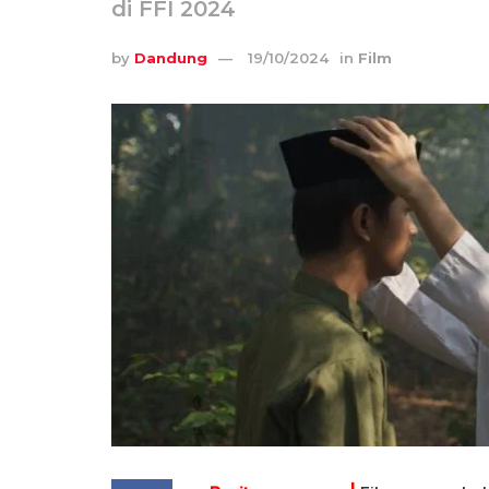
di FFI 2024
by
Dandung
19/10/2024
in
Film