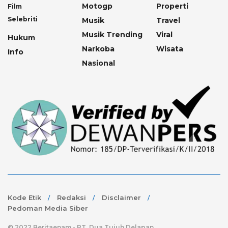
Motogp
Properti
Film
Selebriti
Musik
Travel
Musik Trending
Viral
Hukum
Narkoba
Wisata
Info
Nasional
Kode Etik
Redaksi
Disclaimer
Pedoman Media Siber
© 2022 Beritaenam - PT. Dua Tujuh Delapan