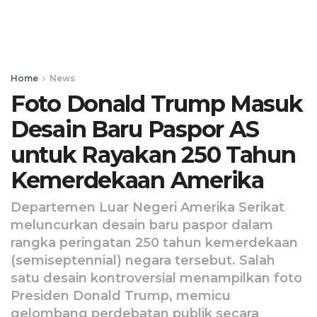
Home
News
Foto Donald Trump Masuk
Desain Baru Paspor AS
untuk Rayakan 250 Tahun
Kemerdekaan Amerika
Departemen Luar Negeri Amerika Serikat
meluncurkan desain baru paspor dalam
rangka peringatan 250 tahun kemerdekaan
(semiseptennial) negara tersebut. Salah
satu desain kontroversial menampilkan foto
Presiden Donald Trump, memicu
gelombang perdebatan publik secara