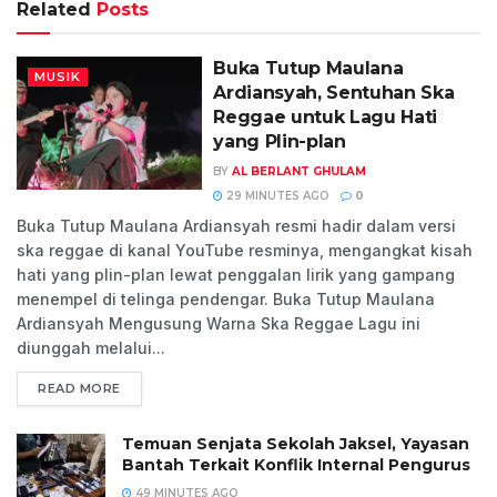
Related
Posts
Buka Tutup Maulana
MUSIK
Ardiansyah, Sentuhan Ska
Reggae untuk Lagu Hati
yang Plin-plan
BY
AL BERLANT GHULAM
29 MINUTES AGO
0
Buka Tutup Maulana Ardiansyah resmi hadir dalam versi
ska reggae di kanal YouTube resminya, mengangkat kisah
hati yang plin-plan lewat penggalan lirik yang gampang
menempel di telinga pendengar. Buka Tutup Maulana
Ardiansyah Mengusung Warna Ska Reggae Lagu ini
diunggah melalui...
READ MORE
Temuan Senjata Sekolah Jaksel, Yayasan
Bantah Terkait Konflik Internal Pengurus
49 MINUTES AGO