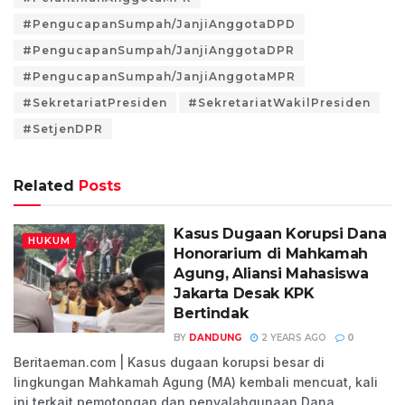
#PengucapanSumpah/JanjiAnggotaDPD
#PengucapanSumpah/JanjiAnggotaDPR
#PengucapanSumpah/JanjiAnggotaMPR
#SekretariatPresiden
#SekretariatWakilPresiden
#SetjenDPR
Related
Posts
Kasus Dugaan Korupsi Dana
HUKUM
Honorarium di Mahkamah
Agung, Aliansi Mahasiswa
Jakarta Desak KPK
Bertindak
BY
DANDUNG
2 YEARS AGO
0
Beritaeman.com | Kasus dugaan korupsi besar di
lingkungan Mahkamah Agung (MA) kembali mencuat, kali
ini terkait pemotongan dan penyalahgunaan Dana