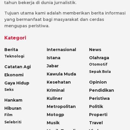
tahun bekerja di dunia jurnalistik.
Tujuan utama kami adalah memberikan berita informasi
yang bermanfaat bagi masyarakat dan cerdas
mengupas peristiwa.
Kategori
Berita
Internasional
News
Teknologi
Istana
Olahraga
Otomotif
Jabar
Catatan Agi
Sepak Bola
Kawula Muda
Ekonomi
Kesehatan
Opinion
Gaya Hidup
Seks
Kriminal
Pendidikan
Kuliner
Peristiwa
Hankam
Metropolitan
Politik
Hiburan
Motogp
Properti
Film
Selebriti
Musik
Travel