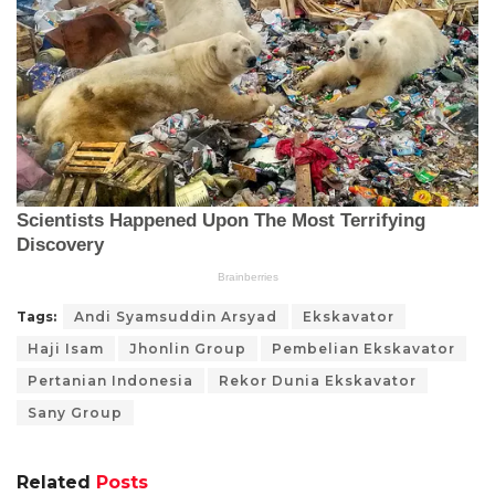
Tags:
Andi Syamsuddin Arsyad
Ekskavator
Haji Isam
Jhonlin Group
Pembelian Ekskavator
Pertanian Indonesia
Rekor Dunia Ekskavator
Sany Group
Related
Posts