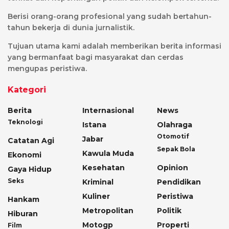
Berisi orang-orang profesional yang sudah bertahun-
tahun bekerja di dunia jurnalistik.
Tujuan utama kami adalah memberikan berita informasi
yang bermanfaat bagi masyarakat dan cerdas
mengupas peristiwa.
Kategori
Berita
Internasional
News
Teknologi
Istana
Olahraga
Otomotif
Jabar
Catatan Agi
Sepak Bola
Kawula Muda
Ekonomi
Kesehatan
Opinion
Gaya Hidup
Seks
Kriminal
Pendidikan
Kuliner
Peristiwa
Hankam
Metropolitan
Politik
Hiburan
Motogp
Properti
Film