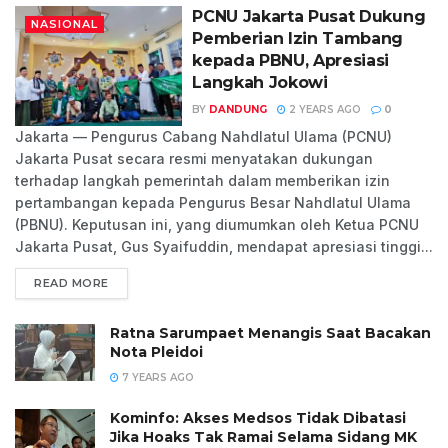
PCNU Jakarta Pusat Dukung
NASIONAL
Pemberian Izin Tambang
kepada PBNU, Apresiasi
Langkah Jokowi
BY
DANDUNG
2 YEARS AGO
0
Jakarta — Pengurus Cabang Nahdlatul Ulama (PCNU)
Jakarta Pusat secara resmi menyatakan dukungan
terhadap langkah pemerintah dalam memberikan izin
pertambangan kepada Pengurus Besar Nahdlatul Ulama
(PBNU). Keputusan ini, yang diumumkan oleh Ketua PCNU
Jakarta Pusat, Gus Syaifuddin, mendapat apresiasi tinggi...
READ MORE
Ratna Sarumpaet Menangis Saat Bacakan
Nota Pleidoi
7 YEARS AGO
Kominfo: Akses Medsos Tidak Dibatasi
Jika Hoaks Tak Ramai Selama Sidang MK