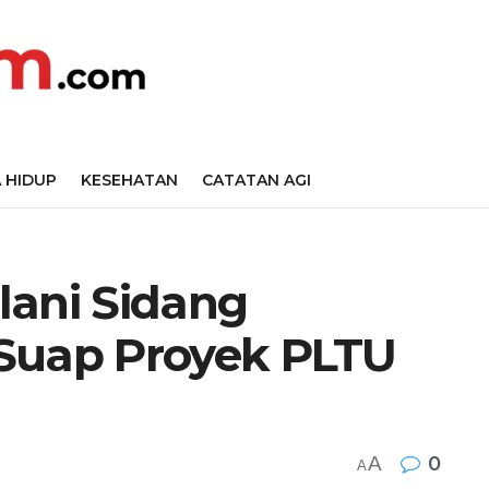
 HIDUP
KESEHATAN
CATATAN AGI
lani Sidang
Suap Proyek PLTU
A
0
A