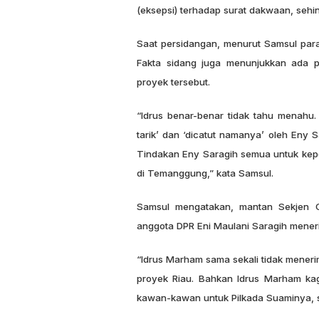
(eksepsi) terhadap surat dakwaan, sehin
Saat persidangan, menurut Samsul para 
Fakta sidang juga menunjukkan ada 
proyek tersebut.
“Idrus benar-benar tidak tahu menahu.
tarik’ dan ‘dicatut namanya’ oleh Eny
Tindakan Eny Saragih semua untuk kepe
di Temanggung,” kata Samsul.
Samsul mengatakan, mantan Sekjen G
anggota DPR Eni Maulani Saragih meneri
“Idrus Marham sama sekali tidak meneri
proyek Riau. Bahkan Idrus Marham kag
kawan-kawan untuk Pilkada Suaminya, se