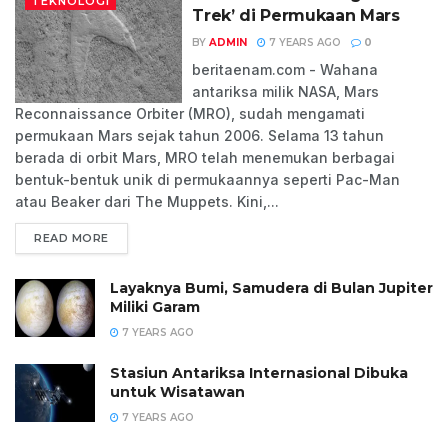
TEKNOLOGI
Trek’ di Permukaan Mars
BY
ADMIN
7 YEARS AGO
0
beritaenam.com - Wahana
antariksa milik NASA, Mars
Reconnaissance Orbiter (MRO), sudah mengamati
permukaan Mars sejak tahun 2006. Selama 13 tahun
berada di orbit Mars, MRO telah menemukan berbagai
bentuk-bentuk unik di permukaannya seperti Pac-Man
atau Beaker dari The Muppets. Kini,...
READ MORE
Layaknya Bumi, Samudera di Bulan Jupiter
Miliki Garam
7 YEARS AGO
Stasiun Antariksa Internasional Dibuka
untuk Wisatawan
7 YEARS AGO