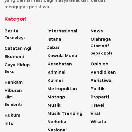
yang bermanfaat bagi masyarakat dan cerdas
mengupas peristiwa.
Kategori
Berita
Internasional
News
Teknologi
Istana
Olahraga
Otomotif
Jabar
Catatan Agi
Sepak Bola
Kawula Muda
Ekonomi
Kesehatan
Opinion
Gaya Hidup
Seks
Kriminal
Pendidikan
Kuliner
Peristiwa
Hankam
Metropolitan
Politik
Hiburan
Motogp
Properti
Film
Selebriti
Musik
Travel
Musik Trending
Viral
Hukum
Narkoba
Wisata
Info
Nasional