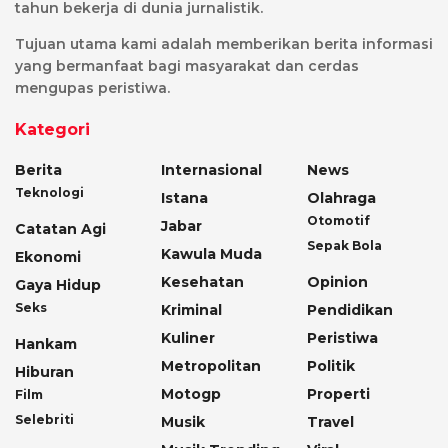
tahun bekerja di dunia jurnalistik.
Tujuan utama kami adalah memberikan berita informasi
yang bermanfaat bagi masyarakat dan cerdas
mengupas peristiwa.
Kategori
Berita
Internasional
News
Teknologi
Istana
Olahraga
Otomotif
Jabar
Catatan Agi
Sepak Bola
Kawula Muda
Ekonomi
Kesehatan
Opinion
Gaya Hidup
Seks
Kriminal
Pendidikan
Kuliner
Peristiwa
Hankam
Metropolitan
Politik
Hiburan
Motogp
Properti
Film
Selebriti
Musik
Travel