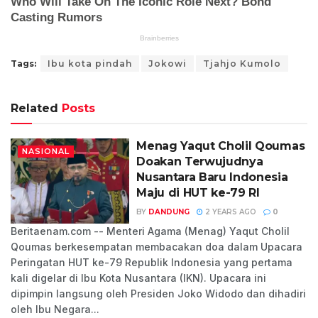
Tags:
Ibu kota pindah
Jokowi
Tjahjo Kumolo
Related
Posts
Menag Yaqut Cholil Qoumas
NASIONAL
Doakan Terwujudnya
Nusantara Baru Indonesia
Maju di HUT ke-79 RI
BY
DANDUNG
2 YEARS AGO
0
Beritaenam.com -- Menteri Agama (Menag) Yaqut Cholil
Qoumas berkesempatan membacakan doa dalam Upacara
Peringatan HUT ke-79 Republik Indonesia yang pertama
kali digelar di Ibu Kota Nusantara (IKN). Upacara ini
dipimpin langsung oleh Presiden Joko Widodo dan dihadiri
oleh Ibu Negara...