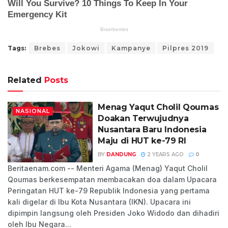
Tags:
Brebes
Jokowi
Kampanye
Pilpres 2019
Related
Posts
Menag Yaqut Cholil Qoumas
NASIONAL
Doakan Terwujudnya
Nusantara Baru Indonesia
Maju di HUT ke-79 RI
BY
DANDUNG
2 YEARS AGO
0
Beritaenam.com -- Menteri Agama (Menag) Yaqut Cholil
Qoumas berkesempatan membacakan doa dalam Upacara
Peringatan HUT ke-79 Republik Indonesia yang pertama
kali digelar di Ibu Kota Nusantara (IKN). Upacara ini
dipimpin langsung oleh Presiden Joko Widodo dan dihadiri
oleh Ibu Negara...