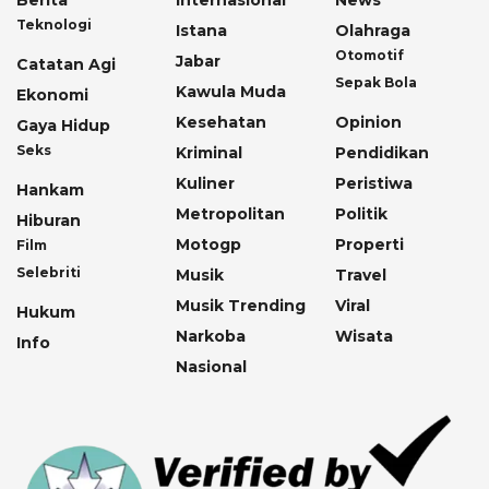
Berita
Internasional
News
Teknologi
Istana
Olahraga
Otomotif
Jabar
Catatan Agi
Sepak Bola
Kawula Muda
Ekonomi
Kesehatan
Opinion
Gaya Hidup
Seks
Kriminal
Pendidikan
Kuliner
Peristiwa
Hankam
Metropolitan
Politik
Hiburan
Motogp
Properti
Film
Selebriti
Musik
Travel
Musik Trending
Viral
Hukum
Narkoba
Wisata
Info
Nasional