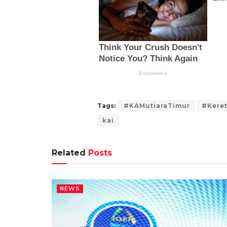
Tags:
#KAMutiaraTimur
#Kere
kai
Related
Posts
NEWS