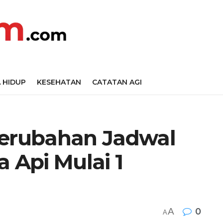
 HIDUP
KESEHATAN
CATATAN AGI
erubahan Jadwal
a Api Mulai 1
A
0
A