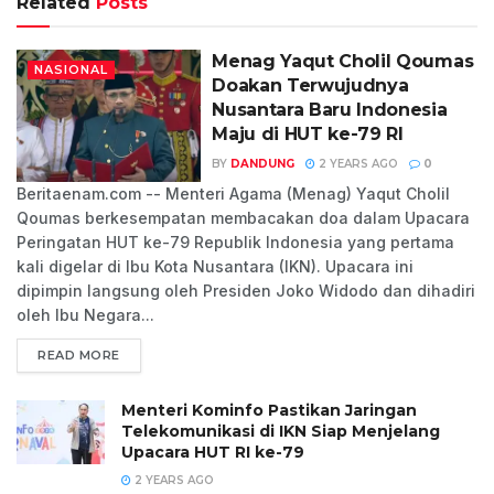
Related
Posts
Menag Yaqut Cholil Qoumas
NASIONAL
Doakan Terwujudnya
Nusantara Baru Indonesia
Maju di HUT ke-79 RI
BY
DANDUNG
2 YEARS AGO
0
Beritaenam.com -- Menteri Agama (Menag) Yaqut Cholil
Qoumas berkesempatan membacakan doa dalam Upacara
Peringatan HUT ke-79 Republik Indonesia yang pertama
kali digelar di Ibu Kota Nusantara (IKN). Upacara ini
dipimpin langsung oleh Presiden Joko Widodo dan dihadiri
oleh Ibu Negara...
READ MORE
Menteri Kominfo Pastikan Jaringan
Telekomunikasi di IKN Siap Menjelang
Upacara HUT RI ke-79
2 YEARS AGO