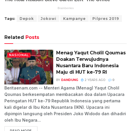
Tags:
Depok
Jokowi
Kampanye
Pilpres 2019
Related
Posts
Menag Yaqut Cholil Qoumas
NASIONAL
Doakan Terwujudnya
Nusantara Baru Indonesia
Maju di HUT ke-79 RI
BY
DANDUNG
2 YEARS AGO
0
Beritaenam.com -- Menteri Agama (Menag) Yaqut Cholil
Qoumas berkesempatan membacakan doa dalam Upacara
Peringatan HUT ke-79 Republik Indonesia yang pertama
kali digelar di Ibu Kota Nusantara (IKN). Upacara ini
dipimpin langsung oleh Presiden Joko Widodo dan dihadiri
oleh Ibu Negara...
READ MORE