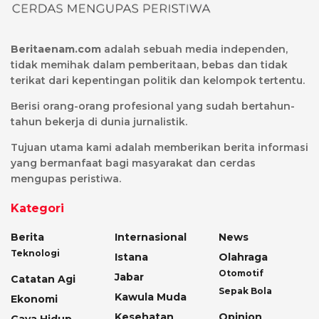
Beritaenam.com
adalah sebuah media independen,
tidak memihak dalam pemberitaan, bebas dan tidak
terikat dari kepentingan politik dan kelompok tertentu.
Berisi orang-orang profesional yang sudah bertahun-
tahun bekerja di dunia jurnalistik.
Tujuan utama kami adalah memberikan berita informasi
yang bermanfaat bagi masyarakat dan cerdas
mengupas peristiwa.
Kategori
Berita
Internasional
News
Teknologi
Istana
Olahraga
Otomotif
Jabar
Catatan Agi
Sepak Bola
Kawula Muda
Ekonomi
Kesehatan
Opinion
Gaya Hidup