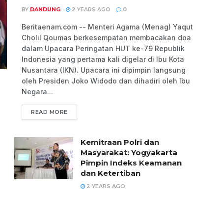
BY
DANDUNG
2 YEARS AGO
0
Beritaenam.com -- Menteri Agama (Menag) Yaqut
Cholil Qoumas berkesempatan membacakan doa
dalam Upacara Peringatan HUT ke-79 Republik
Indonesia yang pertama kali digelar di Ibu Kota
Nusantara (IKN). Upacara ini dipimpin langsung
oleh Presiden Joko Widodo dan dihadiri oleh Ibu
Negara...
READ MORE
Kemitraan Polri dan
Masyarakat: Yogyakarta
Pimpin Indeks Keamanan
dan Ketertiban
2 YEARS AGO