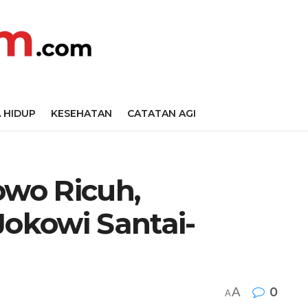
 HIDUP
KESEHATAN
CATATAN AGI
wo Ricuh,
Jokowi Santai-
A
0
A