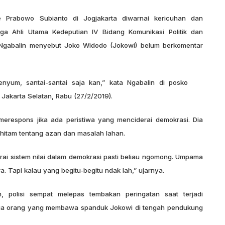
Prabowo Subianto di Jogjakarta diwarnai kericuhan dan
aga Ahli Utama Kedeputian IV Bidang Komunikasi Politik dan
r Ngabalin menyebut Joko Widodo (Jokowi) belum berkomentar
yum, santai-santai saja kan,” kata Ngabalin di posko
 Jakarta Selatan, Rabu (27/2/2019).
respons jika ada peristiwa yang menciderai demokrasi. Dia
itam tentang azan dan masalah lahan.
ai sistem nilai dalam demokrasi pasti beliau ngomong. Umpama
a. Tapi kalau yang begitu-begitu ndak lah,” ujarnya.
polisi sempat melepas tembakan peringatan saat terjadi
dua orang yang membawa spanduk Jokowi di tengah pendukung