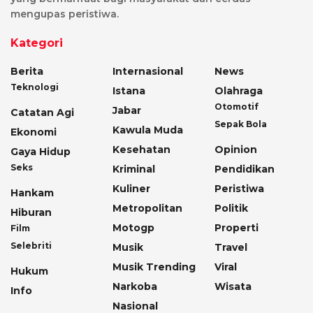
mengupas peristiwa.
Kategori
Berita
Internasional
News
Teknologi
Istana
Olahraga
Otomotif
Jabar
Catatan Agi
Sepak Bola
Kawula Muda
Ekonomi
Kesehatan
Opinion
Gaya Hidup
Seks
Kriminal
Pendidikan
Kuliner
Peristiwa
Hankam
Metropolitan
Politik
Hiburan
Motogp
Properti
Film
Selebriti
Musik
Travel
Musik Trending
Viral
Hukum
Narkoba
Wisata
Info
Nasional