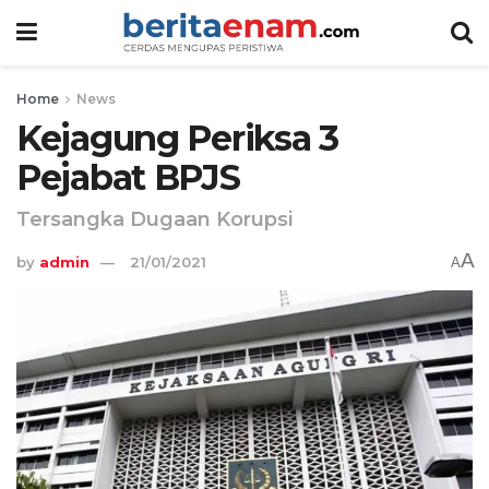
Home
News
Kejagung Periksa 3
Pejabat BPJS
Tersangka Dugaan Korupsi
A
by
admin
21/01/2021
A