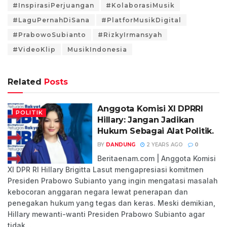
#InspirasiPerjuangan
#KolaborasiMusik
#LaguPernahDiSana
#PlatforMusikDigital
#PrabowoSubianto
#RizkyIrmansyah
#VideoKlip
MusikIndonesia
Related
Posts
Anggota Komisi XI DPRRI
POLITIK
Hillary: Jangan Jadikan
Hukum Sebagai Alat Politik.
BY
DANDUNG
2 YEARS AGO
0
Beritaenam.com | Anggota Komisi
XI DPR RI Hillary Brigitta Lasut mengapresiasi komitmen
Presiden Prabowo Subianto yang ingin mengatasi masalah
kebocoran anggaran negara lewat penerapan dan
penegakan hukum yang tegas dan keras. Meski demikian,
Hillary mewanti-wanti Presiden Prabowo Subianto agar
tidak...