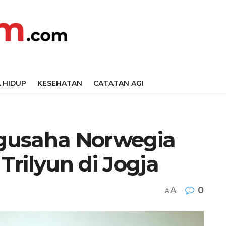
 HIDUP
KESEHATAN
CATATAN AGI
gusaha Norwegia
 Trilyun di Jogja
A
0
A