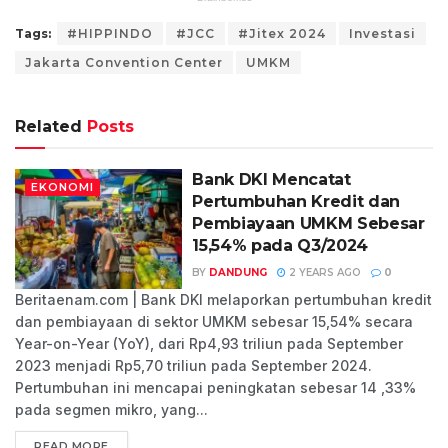
Tags:
#HIPPINDO
#JCC
#Jitex 2024
Investasi
Jakarta Convention Center
UMKM
Related
Posts
Bank DKI Mencatat
EKONOMI
Pertumbuhan Kredit dan
Pembiayaan UMKM Sebesar
15,54% pada Q3/2024
BY
DANDUNG
2 YEARS AGO
0
Beritaenam.com | Bank DKI melaporkan pertumbuhan kredit
dan pembiayaan di sektor UMKM sebesar 15,54% secara
Year-on-Year (YoY), dari Rp4,93 triliun pada September
2023 menjadi Rp5,70 triliun pada September 2024.
Pertumbuhan ini mencapai peningkatan sebesar 14 ,33%
pada segmen mikro, yang...
READ MORE