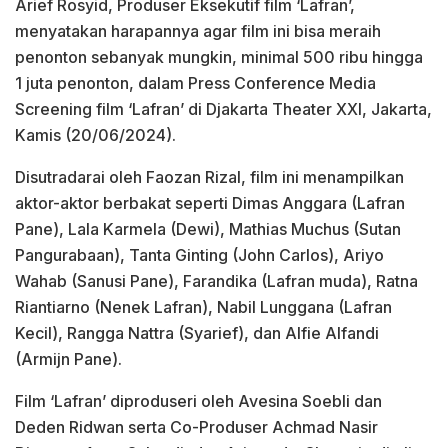
Arief Rosyid, Produser Eksekutif film ‘Lafran’,
menyatakan harapannya agar film ini bisa meraih
penonton sebanyak mungkin, minimal 500 ribu hingga
1 juta penonton, dalam Press Conference Media
Screening film ‘Lafran’ di Djakarta Theater XXI, Jakarta,
Kamis (20/06/2024).
Disutradarai oleh Faozan Rizal, film ini menampilkan
aktor-aktor berbakat seperti Dimas Anggara (Lafran
Pane), Lala Karmela (Dewi), Mathias Muchus (Sutan
Pangurabaan), Tanta Ginting (John Carlos), Ariyo
Wahab (Sanusi Pane), Farandika (Lafran muda), Ratna
Riantiarno (Nenek Lafran), Nabil Lunggana (Lafran
Kecil), Rangga Nattra (Syarief), dan Alfie Alfandi
(Armijn Pane).
Film ‘Lafran’ diproduseri oleh Avesina Soebli dan
Deden Ridwan serta Co-Produser Achmad Nasir