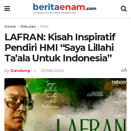
Home
Hiburan
Film
LAFRAN: Kisah Inspiratif
Pendiri HMI “Saya Lillahi
Ta’ala Untuk Indonesia”
A
by
Dandung
21/06/2024
A