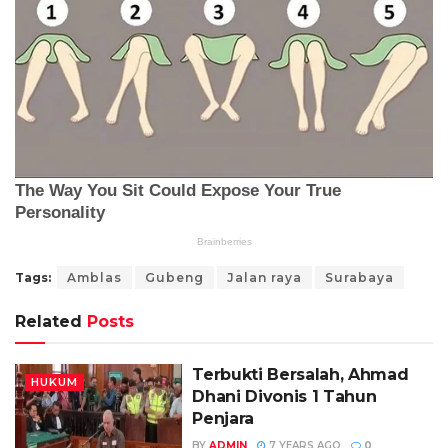
Tags:
Amblas
Gubeng
Jalan raya
Surabaya
Related
Posts
Terbukti Bersalah, Ahmad
HUKUM
Dhani Divonis 1 Tahun
Penjara
BY
ADMIN
7 YEARS AGO
0