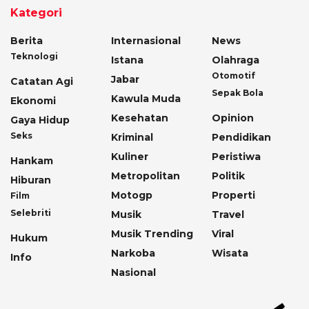
Kategori
Berita
Internasional
News
Teknologi
Istana
Olahraga
Otomotif
Jabar
Catatan Agi
Sepak Bola
Kawula Muda
Ekonomi
Kesehatan
Opinion
Gaya Hidup
Seks
Kriminal
Pendidikan
Kuliner
Peristiwa
Hankam
Metropolitan
Politik
Hiburan
Motogp
Properti
Film
Selebriti
Musik
Travel
Musik Trending
Viral
Hukum
Narkoba
Wisata
Info
Nasional