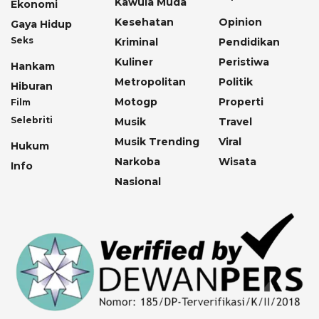
Kawula Muda
Ekonomi
Kesehatan
Opinion
Gaya Hidup
Seks
Kriminal
Pendidikan
Kuliner
Peristiwa
Hankam
Metropolitan
Politik
Hiburan
Motogp
Properti
Film
Selebriti
Musik
Travel
Musik Trending
Viral
Hukum
Narkoba
Wisata
Info
Nasional