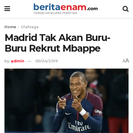
Home
Olahraga
Madrid Tak Akan Buru-
Buru Rekrut Mbappe
A
by
admin
05/04/2019
A