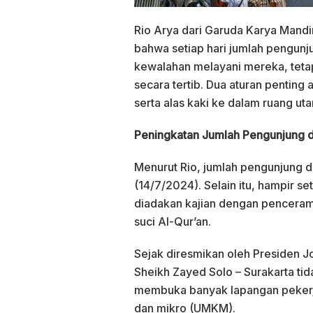
Rio Arya dari Garuda Karya Mand
bahwa setiap hari jumlah pengun
kewalahan melayani mereka, tetapi
secara tertib. Dua aturan penti
serta alas kaki ke dalam ruang ut
Peningkatan Jumlah Pengunjung da
Menurut Rio, jumlah pengunjung d
(14/7/2024). Selain itu, hampir se
diadakan kajian dengan pencera
suci Al-Qur’an.
Sejak diresmikan oleh Presiden 
Sheikh Zayed Solo – Surakarta tida
membuka banyak lapangan pekerj
dan mikro (UMKM).