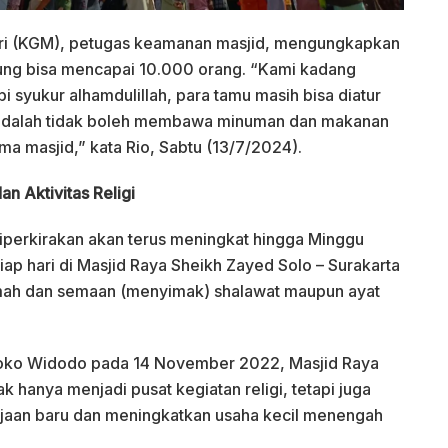
iri (KGM), petugas keamanan masjid, mengungkapkan
jung bisa mencapai 10.000 orang. “Kami kadang
 syukur alhamdulillah, para tamu masih bisa diatur
ng adalah tidak boleh membawa minuman dan makanan
ama masjid,” kata Rio, Sabtu (13/7/2024).
n Aktivitas Religi
iperkirakan akan terus meningkat hingga Minggu
tiap hari di Masjid Raya Sheikh Zayed Solo – Surakarta
mah dan semaan (menyimak) shalawat maupun ayat
Joko Widodo pada 14 November 2022, Masjid Raya
k hanya menjadi pusat kegiatan religi, tetapi juga
aan baru dan meningkatkan usaha kecil menengah