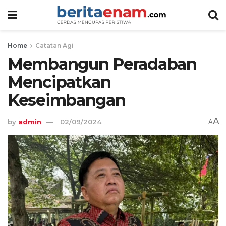
Home
Catatan Agi
Membangun Peradaban
Mencipatkan
Keseimbangan
A
by
admin
02/09/2024
A