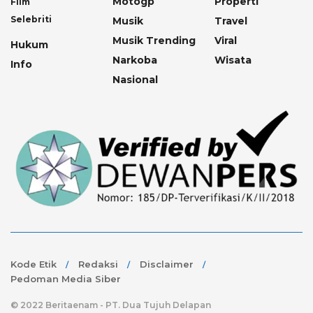
Motogp
Properti
Film
Selebriti
Musik
Travel
Musik Trending
Viral
Hukum
Narkoba
Wisata
Info
Nasional
Kode Etik
Redaksi
Disclaimer
Pedoman Media Siber
© 2022 Beritaenam - PT. Dua Tujuh Delapan