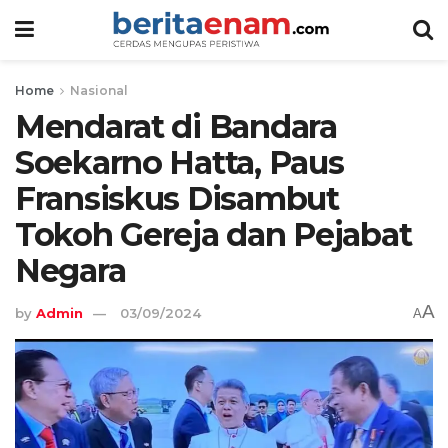
Home
Nasional
Mendarat di Bandara
Soekarno Hatta, Paus
Fransiskus Disambut
Tokoh Gereja dan Pejabat
Negara
A
by
Admin
03/09/2024
A