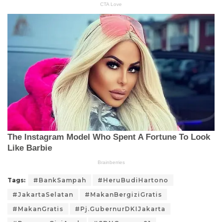
Tags:
#BankSampah
#HeruBudiHartono
#JakartaSelatan
#MakanBergiziGratis
#MakanGratis
#Pj.GubernurDKIJakarta