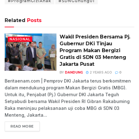
#ProgramGiziAnak
#SDNGunung01
Related
Posts
Wakil Presiden Bersama Pj.
NASIONAL
Gubernur DKi Tinjau
Program Makan Bergizi
Gratis di SDN 03 Menteng
Jakarta Pusat
BY
DANDUNG
2 YEARS AGO
0
Beritaenam.com | Pemprov DKI Jakarta terus berkomitmen
dalam mendukung program Makan Bergizi Gratis (MBG).
Untuk itu, Penjabat (Pj.) Gubernur DKI Jakarta Teguh
Setyabudi bersama Wakil Presiden RI Gibran Rakabuming
Raka meninjau pelaksanaan uji coba MBG di SDN 03
Menteng, Jakarta...
READ MORE