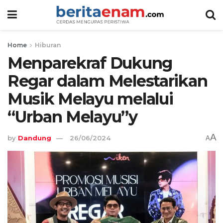
Home
Hiburan
Menparekraf Dukung
Regar dalam Melestarikan
Musik Melayu melalui
“Urban Melayu”y
A
by
Dandung
26/06/2024
A