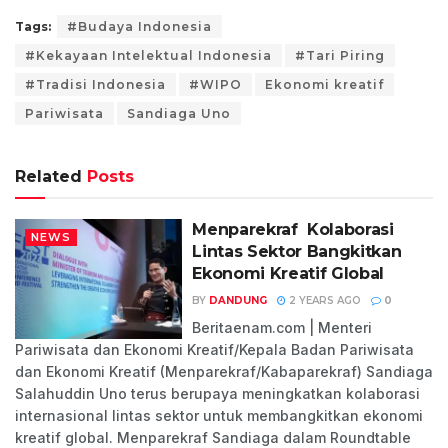
Tags:
#Budaya Indonesia
#Kekayaan Intelektual Indonesia
#Tari Piring
#Tradisi Indonesia
#WIPO
Ekonomi kreatif
Pariwisata
Sandiaga Uno
Related
Posts
Menparekraf Kolaborasi
NEWS
Lintas Sektor Bangkitkan
Ekonomi Kreatif Global
BY
DANDUNG
2 YEARS AGO
0
Beritaenam.com | Menteri
Pariwisata dan Ekonomi Kreatif/Kepala Badan Pariwisata
dan Ekonomi Kreatif (Menparekraf/Kabaparekraf) Sandiaga
Salahuddin Uno terus berupaya meningkatkan kolaborasi
internasional lintas sektor untuk membangkitkan ekonomi
kreatif global. Menparekraf Sandiaga dalam Roundtable