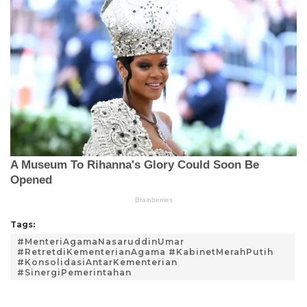
Tags:
#MenteriAgamaNasaruddinUmar
#RetretdiKementerianAgama #KabinetMerahPutih
#KonsolidasiAntarKementerian
#SinergiPemerintahan