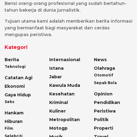
Berisi orang-orang profesional yang sudah bertahun-
tahun bekerja di dunia jurnalistik.
Tujuan utama kami adalah memberikan berita informasi
yang bermanfaat bagi masyarakat dan cerdas
mengupas peristiwa.
Kategori
Berita
Internasional
News
Teknologi
Istana
Olahraga
Otomotif
Jabar
Catatan Agi
Sepak Bola
Kawula Muda
Ekonomi
Kesehatan
Opinion
Gaya Hidup
Seks
Kriminal
Pendidikan
Kuliner
Peristiwa
Hankam
Metropolitan
Politik
Hiburan
Motogp
Properti
Film
Selebriti
Musik
Travel