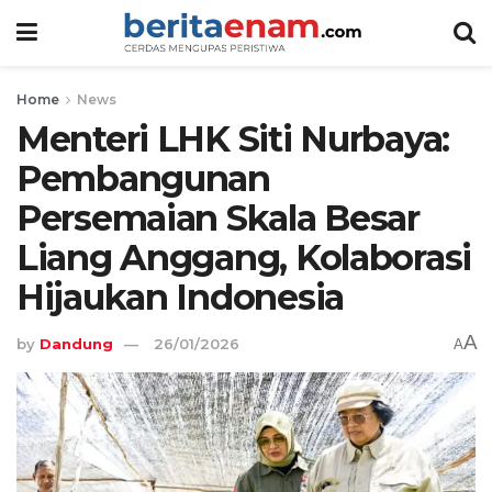
Home
News
Menteri LHK Siti Nurbaya:
Pembangunan
Persemaian Skala Besar
Liang Anggang, Kolaborasi
Hijaukan Indonesia
A
by
Dandung
26/01/2026
A