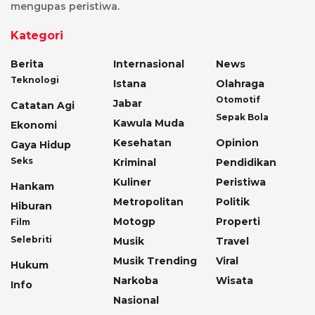
mengupas peristiwa.
Kategori
Berita
Internasional
News
Teknologi
Istana
Olahraga
Otomotif
Jabar
Catatan Agi
Sepak Bola
Kawula Muda
Ekonomi
Kesehatan
Opinion
Gaya Hidup
Seks
Kriminal
Pendidikan
Kuliner
Peristiwa
Hankam
Metropolitan
Politik
Hiburan
Motogp
Properti
Film
Selebriti
Musik
Travel
Musik Trending
Viral
Hukum
Narkoba
Wisata
Info
Nasional