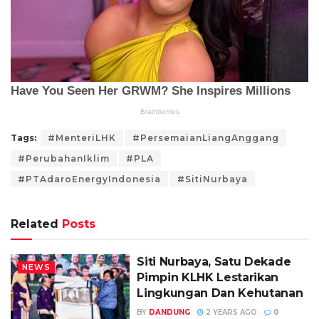
Tags:
#MenteriLHK
#PersemaianLiangAnggang
#PerubahanIklim
#PLA
#PTAdaroEnergyIndonesia
#SitiNurbaya
Related
Posts
Siti Nurbaya, Satu Dekade
NEWS
Pimpin KLHK Lestarikan
Lingkungan Dan Kehutanan
BY
DANDUNG
2 YEARS AGO
0