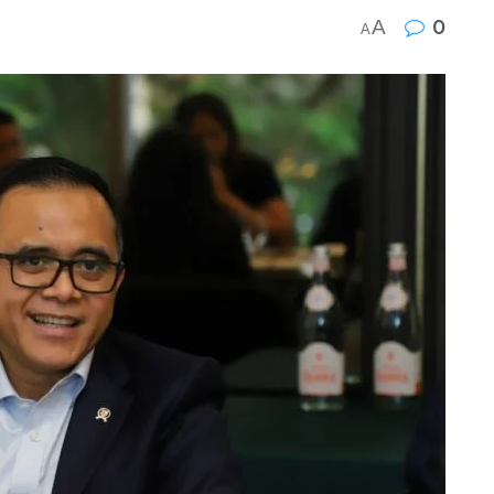
A
0
A