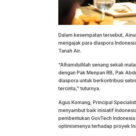
Dalam kesempatan tersebut, Ainun
mengajak para diaspora Indonesia
Tanah Air.
“Alhamdullilah senang sekali mal
dengan Pak Menpan RB, Pak Abdu
diaspora untuk berkontribusi seb
tercinta,” tuturnya.
Agus Komang, Principal Specialis
menyambut baik inisiatif Indonesi
pembentukan GovTech Indonesia 
optimismenya terhadap proyek Ina P