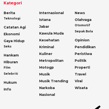
Kategori
Berita
Internasional
News
Teknologi
Istana
Olahraga
Otomotif
Jabar
Catatan Agi
Sepak Bola
Kawula Muda
Ekonomi
Kesehatan
Opinion
Gaya Hidup
Seks
Kriminal
Pendidikan
Kuliner
Peristiwa
Hankam
Metropolitan
Politik
Hiburan
Motogp
Properti
Film
Selebriti
Musik
Travel
Musik Trending
Viral
Hukum
Narkoba
Wisata
Info
Nasional